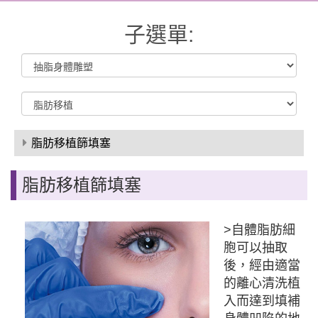
子選單:
脂肪移植篩填塞
脂肪移植篩填塞
>自體脂肪細
胞可以抽取
後，經由適當
的離心清洗植
入而達到填補